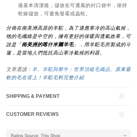
過基本清潔後，儲放在可通風的封口袋中，保持
乾燥儲放，可避免發霉或蟲蛀。
分佈在南美洲高原的羊駝，為了適應寒冷的高山氣候，
牠的毛纖維是中空的，擁有更好的保暖與透氣效果，可
說是「
南美洲的喀什米爾羊毛
」，用羊駝毛所製成的斗
篷，是當地人們抵抗高山寒冷氣候的利器。
文章選讀：
羊、羊駝與犛牛：世界頂級毛織品
、
原來最
軟的毛在背上！羊駝毛料完整介紹
SHIPPING & PAYMENT
CUSTOMER REVIEWS