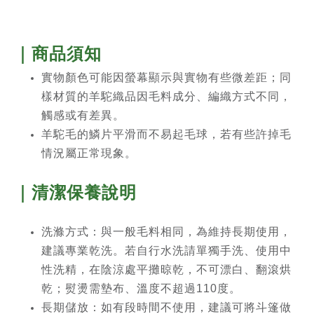
｜商品須知
實物顏色可能因螢幕顯示與實物有些微差距；同
樣材質的羊駝織品因毛料成分、編織方式不同，
觸感或有差異。
羊駝毛的鱗片平滑而不易起毛球，若有些許掉毛
情況屬正常現象。
｜清潔保養說明
洗滌方式：與一般毛料相同，為維持長期使用，
建議專業乾洗。若自行水洗請單獨手洗、使用中
性洗精，在陰涼處平攤晾乾，不可漂白、翻滾烘
乾；熨燙需墊布、溫度不超過110度。
長期儲放：如有段時間不使用，建議可將斗篷做