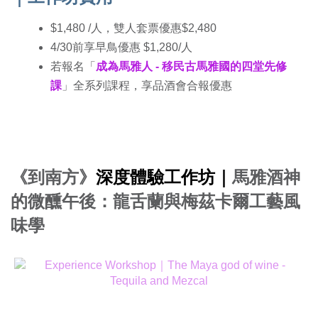
$1,480 /人，雙人套票優惠$2,480
4/30前享早鳥優惠 $1,280/人
若報名「
成為馬雅人 - 移民古馬雅國的四堂先修
課
」全系列課程，享品酒會合報優惠
《到南方》
深度體驗工作坊｜
馬雅酒神
的微醺午後：龍舌蘭與梅茲卡爾工藝風
味學