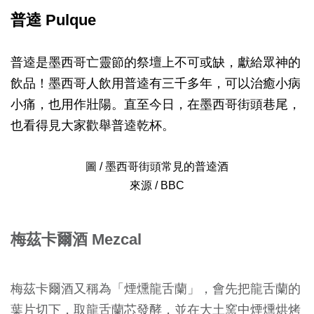
普逵 Pulque
普逵是墨西哥亡靈節的祭壇上不可或缺，獻給眾神的
飲品！墨西哥人飲用普逵有三千多年，可以治癒小病
小痛，也用作壯陽。直至今日，在墨西哥街頭巷尾，
也看得見大家歡舉普逵乾杯。
圖 / 墨西哥街頭常見的普逵酒
來源 / BBC
梅茲卡爾酒 Mezcal
梅茲卡爾酒又稱為「煙燻龍舌蘭」，會先把龍舌蘭的
葉片切下，取龍舌蘭芯發酵，並在大土窯中煙燻烘烤