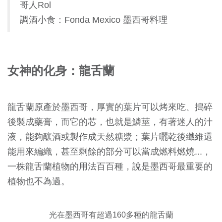
哥人Rol
調酒小食：Fonda Mexico 墨西哥料理
女神的化身：龍舌蘭
龍舌蘭原產於墨西哥，厚實的葉片可以烤來吃、搗碎
後製成藥膏，而它的芯，也就是鱗莖，有著迷人的汁
液，能夠釀酒或製作成天然糖漿；葉片曬乾後纖維還
能用來編織，甚至剩餘的部分可以當成燃料燃燒...，
一株龍舌蘭植物的用法百百種，說是墨西哥最重要的
植物也不為過。
光在墨西哥有超過160多種的龍舌蘭