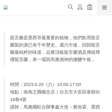
龍舌蘭是墨西哥最重要的植物，他們飲用龍舌
蘭製的酒已有千年歷史。週六午後，回歸龍舌
蘭最純粹的味道，品嘗頂級龍舌蘭酒及傳統煙
燻龍舌蘭，來一場與馬雅酒神的微醺午後...
時間：2023.5.20（六）15:00-17:00
地點：南南之隅概念店｜台北市大安區泰順街
16巷4號
講師：馬雅國駐台辦事處大使－蔡佾霖、墨西