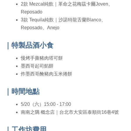
2款 Mezcal純飲｜革命之花梅茲卡爾Joven、
Reposado
3款 Tequila純飲｜沙諾特龍舌蘭Blanco、
Reposado、Anejo
｜特製品酒小食
慢烤手撕豬肉塔可餅​
墨西哥起司餡餅
炸墨西哥醃豬肉玉米捲餅
｜時間地點
5/20（六）15:00 - 17:00
南南之隅 概念店｜台北市大安區泰順街16巷4號
｜工作坊費用