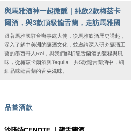
與馬雅酒神一起微醺｜純飲2款梅茲卡
爾酒，與3款頂級龍舌蘭，走訪馬雅國
跟著馬雅國駐台辦事處大使，從馬雅飲酒歷史講起，
深入了解中美洲的釀酒文化，並邀請深入研究釀酒工
藝的墨西哥人Rol，與我們解析龍舌蘭酒的製程與風
味，從梅茲卡爾酒與Tequila一共5款龍舌蘭酒中，細
細品味龍舌蘭的舌尖滋味。
品嘗酒款
沙諾特CENOTE ｜龍舌蘭酒