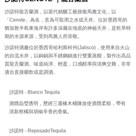
沙諾特龍舌蘭酒，以當代精釀工藝致敬馬雅文化，以
「Cenote」為名，意為可取用之水或天井。位於墨西哥的
猶加敦半島東海岸有許多深藏在地底的神秘天井，是乾旱時
期的水源來源，受到馬雅人所崇敬。
沙諾特酒廠位於墨西哥哈利斯科州(Jalisco)，使用來自火山
的自流水井，以銅鍋與不銹鋼鍋進行雙重蒸餾，製作出高品
質龍舌蘭酒。味道純淨、輕盈，口感醇厚與清爽交雜，非常
適合直接啜飲或是調酒。
沙諾特 - Blanco Tequila
酒體晶瑩透明，歷經三週橡木桶陳放使酒體柔順，帶有
清新柑橘與胡椒辛香的香氣。
沙諾特 - ReposadoTequila