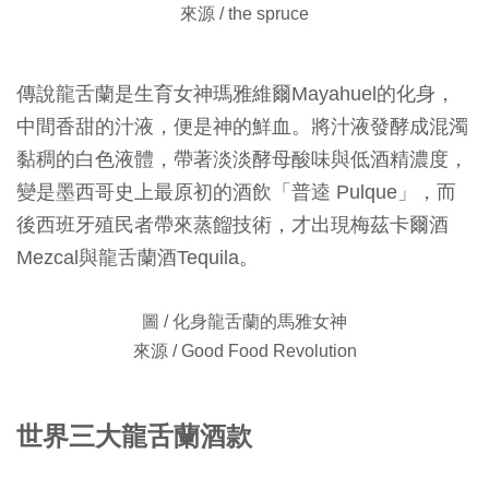
來源 / the spruce
傳說龍舌蘭是生育女神瑪雅維爾Mayahuel的化身，
中間香甜的汁液，便是神的鮮血。將汁液發酵成混濁
黏稠的白色液體，帶著淡淡酵母酸味與低酒精濃度，
變是墨西哥史上最原初的酒飲「普逵 Pulque」，而
後西班牙殖民者帶來蒸餾技術，才出現梅茲卡爾酒
Mezcal與龍舌蘭酒Tequila。
圖 / 化身龍舌蘭的馬雅女神
來源 / Good Food Revolution
世界三大龍舌蘭酒款