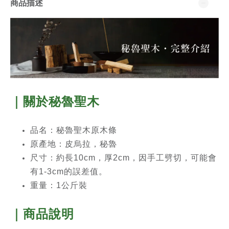
商品描述
｜關於秘魯聖木
品名：秘魯聖木原木條
原產地：皮烏拉，秘魯
尺寸：約長10cm，厚2cm，因手工劈切，可能會
有1-3cm的誤差值。
重量：1公斤裝
｜商品說明