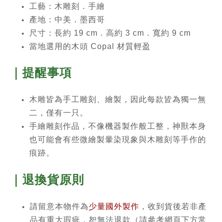
工藝：木雕刻．手繪
產地：中美．墨西哥
尺寸：長約 19 cm．高約 3 cm．寬約 9
cm
當地選用的木頭 Copal 材質輕盈
｜提醒事項
木雕皆為手工雕刻、繪製，因此每款皆為獨一無
二，僅有一只。
手繪雕刻作品，不像機器製作般工整，神獸本身
也可能會有些微繪製暈染現象與木雕刻等手作的
痕跡。
｜退換貨原則
請留意本物件為
少量國外製作
，收到貨後若非產
品有重大瑕疵，恕無法退款（請參考網頁下方常