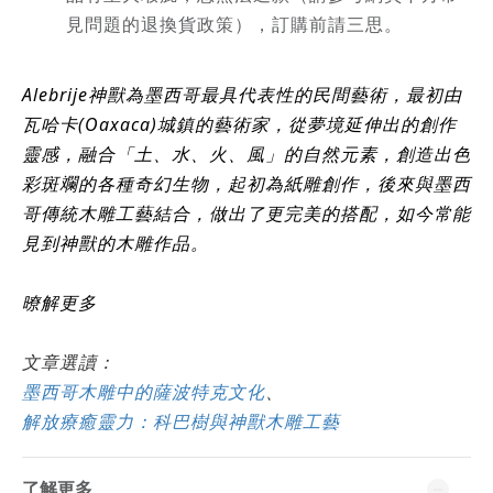
見問題的退換貨政策），訂購前請三思。
Alebrije神獸為墨西哥最具代表性的民間藝術，最初由
瓦哈卡(Oaxaca)城鎮的藝術家，從夢境延伸出的創作
靈感，融合「土、水、火、風」的自然元素，創造出色
彩斑斕的各種奇幻生物，起初為紙雕創作，後來與墨西
哥傳統木雕工藝結合，做出了更完美的搭配，如今常能
見到神獸的木雕作品。
暸解更多
文章選讀：
墨西哥木雕中的薩波特克文化
、
解放療癒靈力：科巴樹與神獸木雕工藝
了解更多