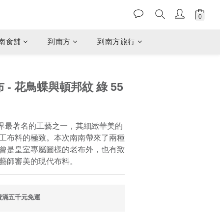
南食舖
到南方
到南方旅行
布 - 花鳥蝶與頓邦紋 綠 55
 是世界最著名的工藝之一，其細緻華美的
工布料的極致。本次南南帶來了兩種
曾是皇室專屬圖樣的老布外，也有致
藝師審美的現代布料。
費滿五千元免運