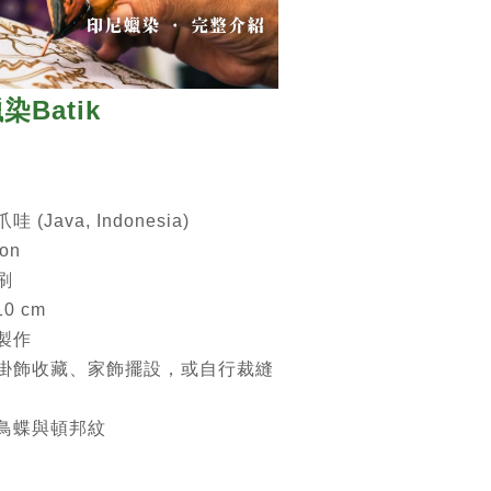
Batik
(Java, Indonesia)
on
刷
0 cm
製作
掛飾收藏、家飾擺設，或自行裁縫
鳥蝶與頓邦紋