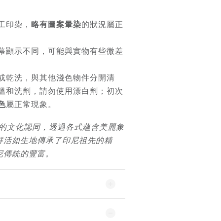
工印染，
略有圖案暈染
的狀況屬正
幕顯示不同，可能與實物有些微差
或乾洗，與其他淺色物件分開清
溫和洗劑，請勿使用漂白劑；初次
色
屬正常現象。
人民的文化認同，透過各式蘊含美麗象
鮮活如生地傳承了印尼祖先的精
尼傳統的豐富。