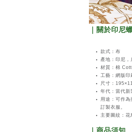
｜關於印尼蠟染
款式：布
產地
：印尼，爪哇 
材質：棉 Cott
工藝：網版印
尺寸：195×11
年代：當代新
用途：可作為
訂製衣服。
主要圖紋：花
｜商品須知