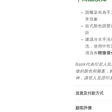
因蠟染布為手
常現象
款式顏色因螢
距
建議冷水手洗
洗，使用中性
清洗有
輕微褪
Batik代表印尼
徵的顏色和圖案，
神，讓世人見證印
送貨及付款方式
顧客評價