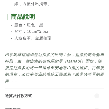
緣，方便外出攜帶。
｜商品說明
顏色
：駝色
、黑
尺寸：10cm*5.5cm
人造皮革、金屬扣環
巴拿馬草帽編織是厄瓜多的民間工藝，起源於前哥倫布
時期，由一個臨海的省份馬納畢（Manabí）開始，隨
後從厄瓜多沿海一帶延伸至安地斯山裡的城鎮。百年後
的現在，來自南美洲的傳統工藝成為了歐美時尚界的經
典⋯⋯
送貨及付款方式