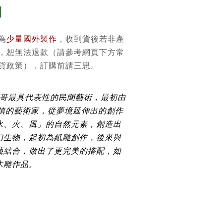
則
為
少量國外製作
，收到貨後若非產
，恕無法退款（請參考網頁下方常
貨政策），訂購前請三思。
為墨西哥最具代表性的民間藝術，最初由
)城鎮的藝術家，從夢境延伸出的創作
水、火、風」的自然元素，創造出
幻生物，起初為紙雕創作，後來與
藝結合，做出了更完美的搭配，如
木雕作品。