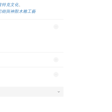
波特克文化
、
巴樹與神獸木雕工藝