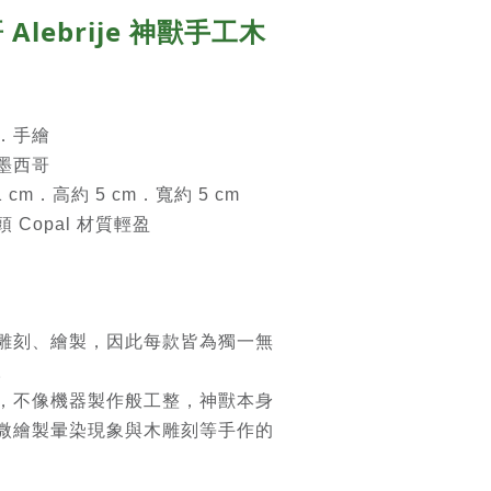
Alebrije 神獸手工木
．手繪
墨西哥
 cm．高約 5 cm．寬約 5
cm
 Copal 材質輕盈
雕刻、繪製，因此每款皆為獨一無
。
，不像機器製作般工整，神獸本身
微繪製暈染現象與木雕刻等手作的