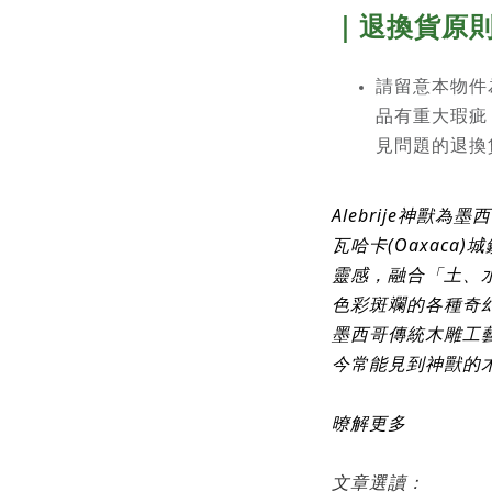
｜退換貨原
請留意本物件
品有重大瑕疵
見問題的退換
Alebrije神獸
瓦哈卡(Oaxaca
靈感，融合「土、
色彩斑斕的各種奇
墨西哥傳統木雕工
今常能見到神獸的
暸解更多
文章選讀：