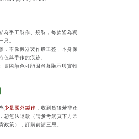
皆為手工製作、燒製，每款皆為獨
一只。
雕，不像機器製作般工整，本身保
特色與手作的痕跡。
；實際顏色可能因螢幕顯示與實物
則
為
少量國外製作
，收到貨後若非產
，恕無法退款（請參考網頁下方常
貨政策），訂購前請三思。