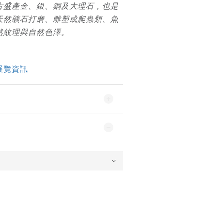
古盛產金、銀、銅及大理石，也是
天然礦石打磨、雕塑成爬蟲類、魚
然紋理與自然色澤。
展覽資訊