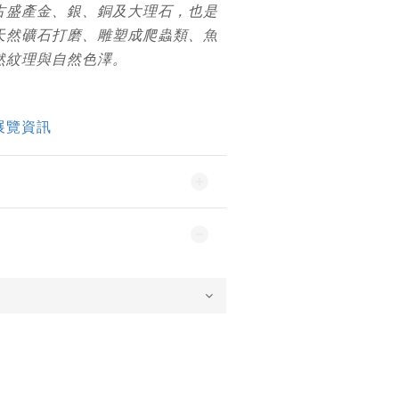
古盛產金、銀、銅及大理石，也是
天然礦石打磨、雕塑成爬蟲類、魚
然紋理與自然色澤。
展覽資訊