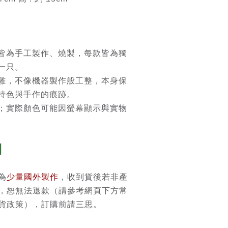
皆為手工製作、燒製，每款皆為獨
一只。
雕，不像機器製作般工整，本身保
特色與手作的痕跡。
；實際顏色可能因螢幕顯示與實物
則
為
少量國外製作
，收到貨後若非產
，恕無法退款（請參考網頁下方常
貨政策），訂購前請三思。