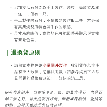
尼加拉瓜石雕皆為手工製作、燒製，每款皆為獨
一無二，僅有一只。
手工製作的石雕，不像機器製作般工整，本身保
有其柴燒裂痕特色與手作的痕跡。
尺寸為約略值；實際顏色可能因螢幕顯示與實物
有些微色差。
｜退換貨原則
請留意本物件為
少量國外製作
，收到貨後若非產
品有重大瑕疵，恕無法退款（請參考網頁下方常
見問題的退換貨政策），訂購前請三思。
擁有豐富礦產，自古盛產金、銀、銅及大理石，也是石
雕工藝之都。將天然礦石打磨、雕塑成爬蟲類、魚類等
動物，自帶天然紋理與自然色澤。