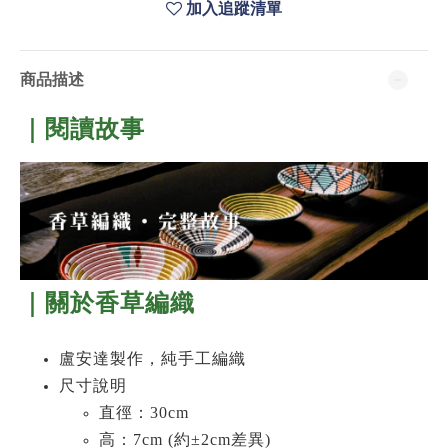
加入追蹤清單
商品描述
｜閱讀故事
｜關於香草編織
盧安達製作，純手工編織
尺寸說明
直徑：30cm
高：7cm (約±2cm差異)