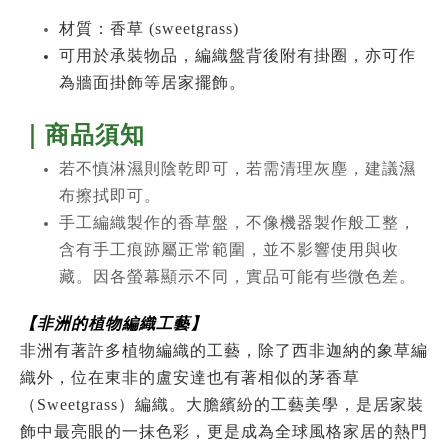
材質：
香草 (sweetgrass)
可用於承裝物品，編織盤背後附有掛圈，亦可作
為牆面掛飾等居家擺飾。
｜商品須知
若不慎淋濕則陰乾即可，若需清理灰塵，建議濕
布擦拭即可。
手工編織製作的香草盤，不像機器製作般工整，
含有手工痕跡屬正常範圍，並不影響使用與收
藏。因各螢幕顯示不同，實品可能有些微色差。
【非洲的植物編織工藝】
非洲有著許多植物編織的工藝，除了
西非迦納的象草編
織外，位在東非的盧安達也有著相似的茅香草
（Sweetgrass）編織。大膽繽紛的工藝美學，是居家裝
飾中最亮眼的一抹色彩，更是成為
全球風格家居的熱門