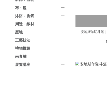
布・毯
沐浴．香氣
周邊．線材
安地斯羊駝斗篷｜Ba
產地
工藝技法
禮物推薦
南食舖
展覽講座