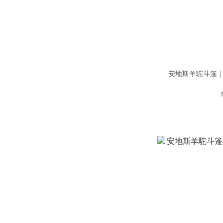
安地斯羊駝斗篷｜Ba