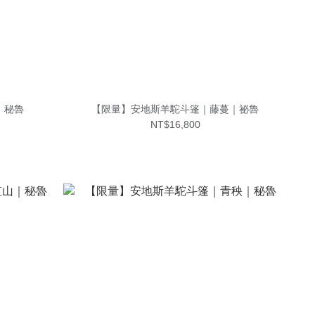
｜秘魯
【限量】安地斯羊駝斗篷｜藤蔓｜祕魯
NT$16,800